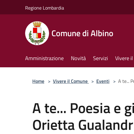
Salta al contenuto principale
Regione Lombardia
Comune di Albino
Amministrazione
Novità
Servizi
Vivere 
Home
>
Vivere il Comune
>
Eventi
>
A te... 
A te... Poesia e g
Orietta Gualandr