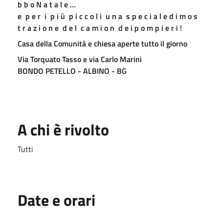
b b o N a t a l e …
e p e r i p i ù p i c c o l i u n a s p e c i a l e d i m o s
t r a z i o n e d e l c a m i o n d e i p o m p i e r i !
Casa della Comunità e chiesa aperte tutto il giorno
Via Torquato Tasso e via Carlo Marini
BONDO PETELLO - ALBINO - BG
A chi è rivolto
Tutti
Date e orari