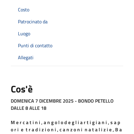
Costo
Patrocinato da
Luogo
Punti di contatto
Allegati
Cos'è
DOMENICA 7 DICEMBRE 2025 - BONDO PETELLO
DALLE 8 ALLE 18
M e r c a t i n i , a n g o l o d e g l i a r t i g i a n i , s a p
o r i e t r a d i z i o n i , c a n z o n i n a t a l i z i e , B a