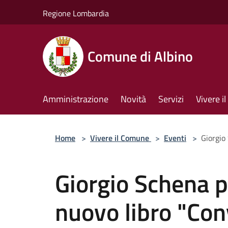
Salta al contenuto principale
Regione Lombardia
Comune di Albino
Amministrazione
Novità
Servizi
Vivere 
Home
>
Vivere il Comune
>
Eventi
>
Giorgio
Giorgio Schena p
nuovo libro "Co