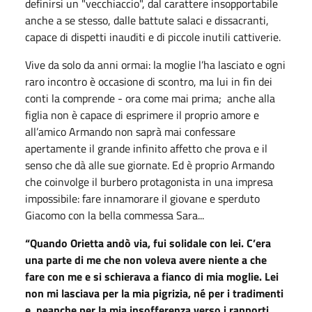
definirsi un "vecchiaccio", dal carattere insopportabile
anche a se stesso, dalle battute salaci e dissacranti,
capace di dispetti inauditi e di piccole inutili cattiverie.
Vive da solo da anni ormai: la moglie l’ha lasciato e ogni
raro incontro è occasione di scontro, ma lui in fin dei
conti la comprende - ora come mai prima; anche alla
figlia non è capace di esprimere il proprio amore e
all’amico Armando non saprà mai confessare
apertamente il grande infinito affetto che prova e il
senso che dà alle sue giornate. Ed è proprio Armando
che coinvolge il burbero protagonista in una impresa
impossibile: fare innamorare il giovane e sperduto
Giacomo con la bella commessa Sara...
“Quando Orietta andò via, fui solidale con lei. C’era
una parte di me che non voleva avere niente a che
fare con me e si schierava a fianco di mia moglie. Lei
non mi lasciava per la mia pigrizia, né per i tradimenti
e neanche per la mia insofferenza verso i rapporti