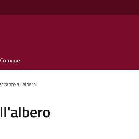
il Comune
accanto all'albero
ll'albero