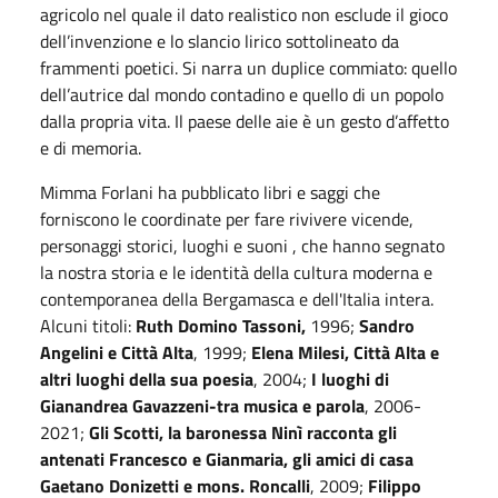
agricolo nel quale il dato realistico non esclude il gioco
dell’invenzione e lo slancio lirico sottolineato da
frammenti poetici. Si narra un duplice commiato: quello
dell’autrice dal mondo contadino e quello di un popolo
dalla propria vita. Il paese delle aie è un gesto d’affetto
e di memoria.
Mimma Forlani ha pubblicato libri e saggi che
forniscono le coordinate per fare rivivere vicende,
personaggi storici, luoghi e suoni , che hanno segnato
la nostra storia e le identità della cultura moderna e
contemporanea della Bergamasca e dell'Italia intera.
Alcuni titoli:
Ruth Domino Tassoni,
1996;
Sandro
Angelini e Città Alta
, 1999;
Elena Milesi, Città Alta e
altri luoghi della sua poesia
, 2004;
I luoghi di
Gianandrea Gavazzeni-tra musica e parola
, 2006-
2021;
Gli Scotti, la baronessa Ninì racconta gli
antenati Francesco e Gianmaria, gli amici di casa
Gaetano Donizetti e mons. Roncalli
, 2009;
Filippo