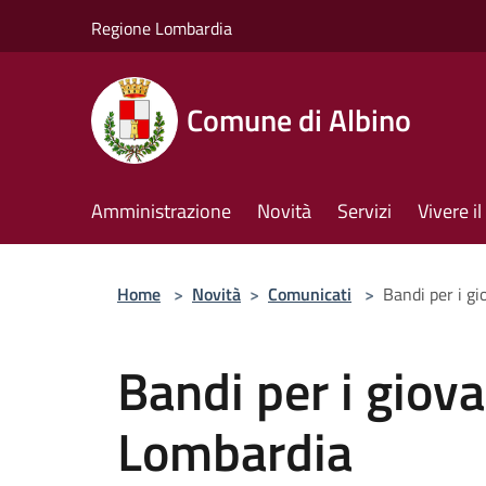
Salta al contenuto principale
Regione Lombardia
Comune di Albino
Amministrazione
Novità
Servizi
Vivere 
Home
>
Novità
>
Comunicati
>
Bandi per i g
Bandi per i giov
Lombardia