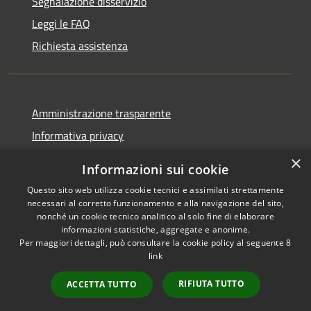
Segnalazione disservizio
Leggi le FAQ
Richiesta assistenza
Amministrazione trasparente
Informativa privacy
Note legali
×
Informazioni sui cookie
Dichiarazione di accessibilità
Questo sito web utilizza cookie tecnici e assimilati strettamente
necessari al corretto funzionamento e alla navigazione del sito,
nonché un cookie tecnico analitico al solo fine di elaborare
informazioni statistiche, aggregate e anonime.
Per maggiori dettagli, può consultare la cookie policy al seguente
8
RSS
Copyright © 2026 • Comune di
link
Accessibilità
Albino • Powered by
Privacy
Municipium
Accesso
•
RIFIUTA TUTTO
ACCETTA TUTTO
Cookie
redazione