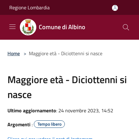
Salta al contenuto principale
Regione Lombardia
Comune di Albino
Home
>
Maggiore età - Diciottenni si nasce
Maggiore età - Diciottenni si
nasce
Ultimo aggiornamento
: 24 novembre 2023, 14:52
Argomenti
:
Tempo libero
Clicca qui per vedere il post di Instagram