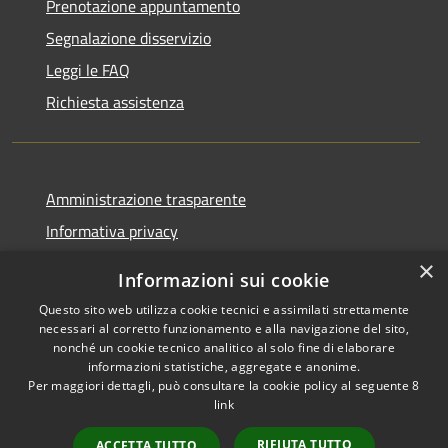
Prenotazione appuntamento
Segnalazione disservizio
Leggi le FAQ
Richiesta assistenza
Amministrazione trasparente
Informativa privacy
Note legali
×
Informazioni sui cookie
Dichiarazione di accessibilità
Questo sito web utilizza cookie tecnici e assimilati strettamente
necessari al corretto funzionamento e alla navigazione del sito,
nonché un cookie tecnico analitico al solo fine di elaborare
informazioni statistiche, aggregate e anonime.
Per maggiori dettagli, può consultare la cookie policy al seguente
8
RSS
Copyright © 2026 • Comune di
link
Accessibilità
Albino • Powered by
Privacy
Municipium
Accesso
•
RIFIUTA TUTTO
ACCETTA TUTTO