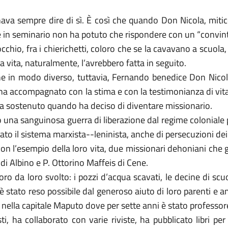
gnava sempre dire di sì. È così che quando Don Nicola, mit
are in seminario non ha potuto che rispondere con un “convint
’occhio, fra i chierichetti, coloro che se la cavavano a scuol
la vita, naturalmente, l’avrebbero fatta in seguito.
ne in modo diverso, tuttavia, Fernando benedice Don Nicol
ha accompagnato con la stima e con la testimonianza di vita
 ha sostenuto quando ha deciso di diventare missionario.
o una sanguinosa guerra di liberazione dal regime coloniale
llato il sistema marxista--leninista, anche di persecuzioni dei 
, con l’esempio della loro vita, due missionari dehoniani che
di Albino e P. Ottorino Maffeis di Cene.
da loro svolto: i pozzi d’acqua scavati, le decine di scuole
 stato reso possibile dal generoso aiuto di loro parenti e ami
 nella capitale Maputo dove per sette anni è stato professo
listi, ha collaborato con varie riviste, ha pubblicato libri p