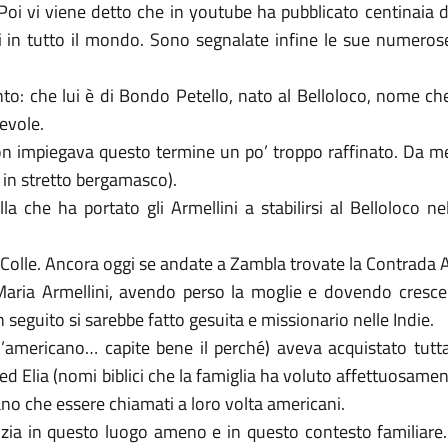
. Poi vi viene detto che in youtube ha pubblicato centinaia
i in tutto il mondo. Sono segnalate infine le sue numerose
to: che lui è di Bondo Petello, nato al Belloloco, nome che 
tevole.
on impiegava questo termine un po’ troppo raffinato. Da met
 in stretto bergamasco).
a che ha portato gli Armellini a stabilirsi al Belloloco n
il Colle. Ancora oggi se andate a Zambla trovate la Contrada A
Maria Armellini, avendo perso la moglie e dovendo crescere 
in seguito si sarebbe fatto gesuita e missionario nelle Indie.
l’americano… capite bene il perché) aveva acquistato tutta l
 ed Elia (nomi biblici che la famiglia ha voluto affettuosame
ano che essere chiamati a loro volta americani.
zia in questo luogo ameno e in questo contesto familiare.