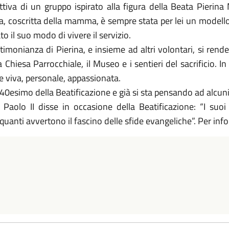
tiva di un gruppo ispirato alla figura della Beata Pierina
eata, coscritta della mamma, è sempre stata per lei un modell
to il suo modo di vivere il servizio.
imonianza di Pierina, e insieme ad altri volontari, si rende 
la Chiesa Parrocchiale, il Museo e i sentieri del sacrificio. I
 viva, personale, appassionata.
 40esimo della Beatificazione e già si sta pensando ad alcuni 
aolo II disse in occasione della Beatificazione: “I suo
uanti avvertono il fascino delle sfide evangeliche”. Per info