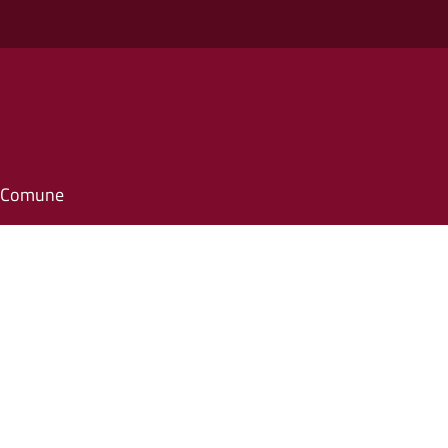
il Comune
6