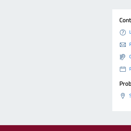
Cont
Prob