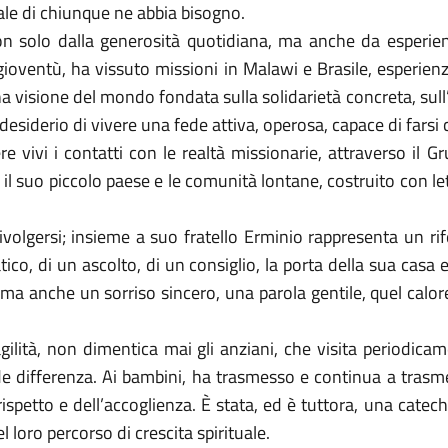
ale di chiunque ne abbia bisogno.
non solo dalla generosità quotidiana, ma anche da esper
ventù, ha vissuto missioni in Malawi e Brasile, esperienze
isione del mondo fondata sulla solidarietà concreta, sull’asc
l desiderio di vivere una fede attiva, operosa, capace di farsi ca
 vivi i contatti con le realtà missionarie, attraverso il Gr
il suo piccolo paese e le comunità lontane, costruito con let
rivolgersi; insieme a suo fratello Erminio rappresenta un ri
ratico, di un ascolto, di un consiglio, la porta della sua cas
 ma anche un sorriso sincero, una parola gentile, quel cal
ragilità, non dimentica mai gli anziani, che visita periodic
e differenza. Ai bambini, ha trasmesso e continua a trasme
rispetto e dell’accoglienza. È stata, ed è tuttora, una catec
 loro percorso di crescita spirituale.