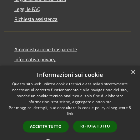
Leggi le FAQ
Richiesta assistenza
Amministrazione trasparente
Informativa privacy
Note legali
×
Informazioni sui cookie
Dichiarazione di accessibilità
Questo sito web utilizza cookie tecnici e assimilati strettamente
necessari al corretto funzionamento e alla navigazione del sito,
nonché un cookie tecnico analitico al solo fine di elaborare
informazioni statistiche, aggregate e anonime.
Per maggiori dettagli, può consultare la cookie policy al seguente
8
RSS
Copyright © 2026 • Comune di
link
Accessibilità
Albino • Powered by
Privacy
Municipium
Accesso
•
RIFIUTA TUTTO
ACCETTA TUTTO
Cookie
redazione