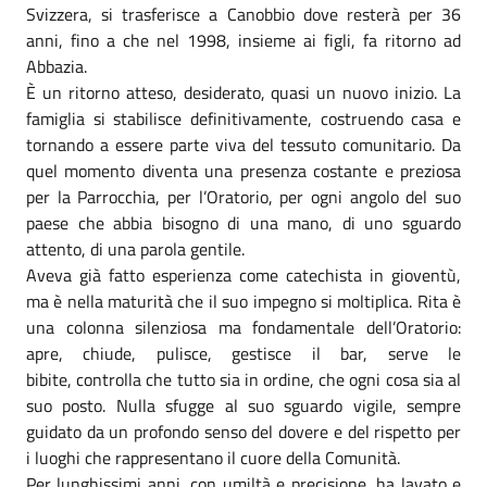
Svizzera, si trasferisce a Canobbio dove resterà per 36
anni, fino a che nel 1998, insieme ai figli, fa ritorno ad
Abbazia.
È un ritorno atteso, desiderato, quasi un nuovo inizio. La
famiglia si stabilisce definitivamente, costruendo casa e
tornando a essere parte viva del tessuto comunitario. Da
quel momento diventa una presenza costante e preziosa
per la Parrocchia, per l’Oratorio, per ogni angolo del suo
paese che abbia bisogno di una mano, di uno sguardo
attento, di una parola gentile.
Aveva già fatto esperienza come catechista in gioventù,
ma è nella maturità che il suo impegno si moltiplica. Rita è
una colonna silenziosa ma fondamentale dell’Oratorio:
apre, chiude, pulisce, gestisce il bar, serve le
bibite, controlla che tutto sia in ordine, che ogni cosa sia al
suo posto. Nulla sfugge al suo sguardo vigile, sempre
guidato da un profondo senso del dovere e del rispetto per
i luoghi che rappresentano il cuore della Comunità.
Per lunghissimi anni, con umiltà e precisione, ha lavato e