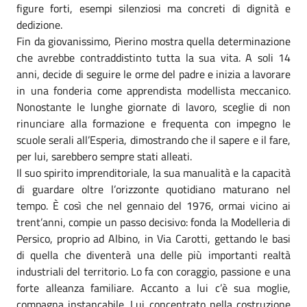
figure forti, esempi silenziosi ma concreti di dignità e
dedizione.
Fin da giovanissimo, Pierino mostra quella determinazione
che avrebbe contraddistinto tutta la sua vita. A soli 14
anni, decide di seguire le orme del padre e inizia a lavorare
in una fonderia come apprendista modellista meccanico.
Nonostante le lunghe giornate di lavoro, sceglie di non
rinunciare alla formazione e frequenta con impegno le
scuole serali all’Esperia, dimostrando che il sapere e il fare,
per lui, sarebbero sempre stati alleati.
Il suo spirito imprenditoriale, la sua manualità e la capacità
di guardare oltre l’orizzonte quotidiano maturano nel
tempo. È così che nel gennaio del 1976, ormai vicino ai
trent’anni, compie un passo decisivo: fonda la Modelleria di
Persico, proprio ad Albino, in Via Carotti, gettando le basi
di quella che diventerà una delle più importanti realtà
industriali del territorio. Lo fa con coraggio, passione e una
forte alleanza familiare. Accanto a lui c’è sua moglie,
compagna instancabile. Lui concentrato nella costruzione