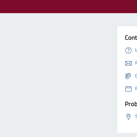
Cont
Prob