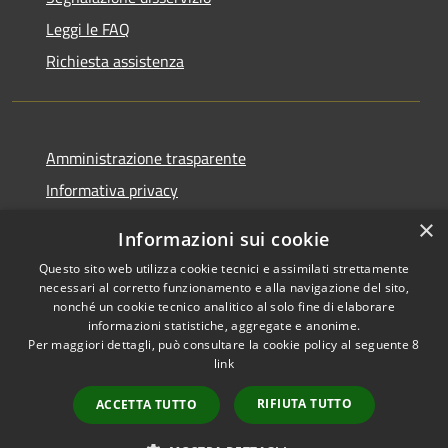
Leggi le FAQ
Richiesta assistenza
Amministrazione trasparente
Informativa privacy
Note legali
×
Informazioni sui cookie
Dichiarazione di accessibilità
Questo sito web utilizza cookie tecnici e assimilati strettamente
necessari al corretto funzionamento e alla navigazione del sito,
nonché un cookie tecnico analitico al solo fine di elaborare
informazioni statistiche, aggregate e anonime.
Per maggiori dettagli, può consultare la cookie policy al seguente
8
RSS
Copyright © 2026 • Comune di
link
Accessibilità
Albino • Powered by
Privacy
Municipium
Accesso
•
RIFIUTA TUTTO
ACCETTA TUTTO
Cookie
redazione