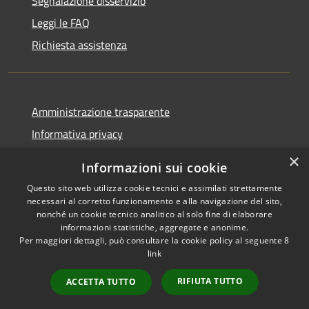
Segnalazione disservizio
Leggi le FAQ
Richiesta assistenza
Amministrazione trasparente
Informativa privacy
Note legali
×
Informazioni sui cookie
Dichiarazione di accessibilità
Questo sito web utilizza cookie tecnici e assimilati strettamente
necessari al corretto funzionamento e alla navigazione del sito,
nonché un cookie tecnico analitico al solo fine di elaborare
informazioni statistiche, aggregate e anonime.
Per maggiori dettagli, può consultare la cookie policy al seguente
8
RSS
Copyright © 2026 • Comune di
link
Accessibilità
Albino • Powered by
Privacy
Municipium
Accesso
•
RIFIUTA TUTTO
ACCETTA TUTTO
Cookie
redazione