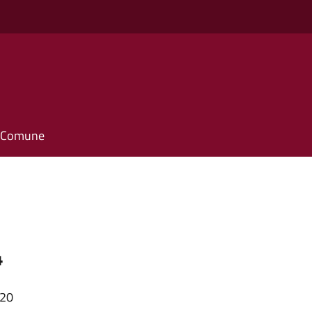
il Comune
4
:20