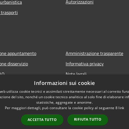
Autorizzazioni
 urbanistica
 trasporti
ione appuntamento
Amministrazione trasparente
one disservizio
Informativa privacy
FAQ
Note legali
Informazioni sui cookie
 assistenza
Dichiarazione di accessibilità
web utilizza cookie tecnici e assimilati strettamente necessari al corretto fu
azione del sito, nonché un cookie tecnico analitico al solo fine di elaborare i
statistiche, aggregate e anonime.
Per maggiori dettagli, può consultare la cookie policy al seguente
8
link
RIFIUTA TUTTO
ACCETTA TUTTO