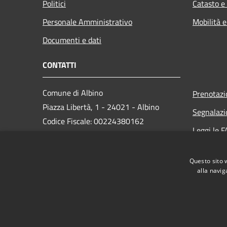
Politici
Catasto e
Personale Amministrativo
Mobilità e
Documenti e dati
CONTATTI
Comune di Albino
Prenotaz
Piazza Libertà, 1 - 24021 - Albino
Segnalazi
Codice Fiscale: 00224380162
Leggi le 
Partita IVA: 00224380162
Richiesta
PEC:
protocollo.albino@cert.saga.it
Questo sito 
Centralino Unico: 035 759911
alla navig