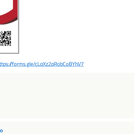
ttps://forms.gle/cLqXz2pRobCoBYhV7
to