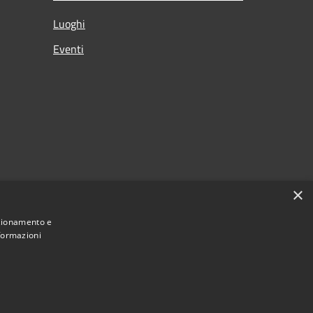
Luoghi
Eventi
×
nzionamento e
nformazioni