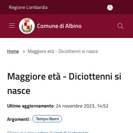
Salta al contenuto principale
Regione Lombardia
Comune di Albino
Home
>
Maggiore età - Diciottenni si nasce
Maggiore età - Diciottenni si
nasce
Ultimo aggiornamento
: 24 novembre 2023, 14:52
Argomenti
:
Tempo libero
Clicca qui per vedere il post di Instagram