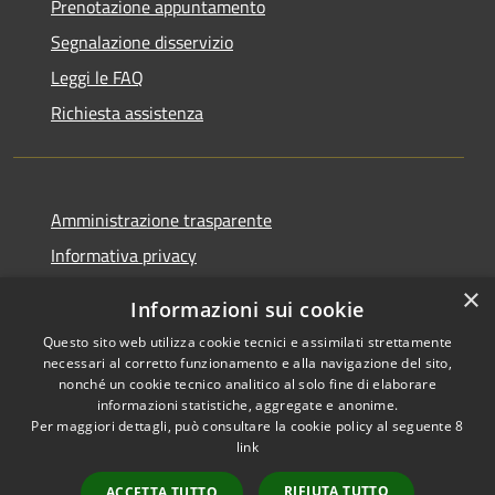
Prenotazione appuntamento
Segnalazione disservizio
Leggi le FAQ
Richiesta assistenza
Amministrazione trasparente
Informativa privacy
Note legali
×
Informazioni sui cookie
Dichiarazione di accessibilità
Questo sito web utilizza cookie tecnici e assimilati strettamente
necessari al corretto funzionamento e alla navigazione del sito,
nonché un cookie tecnico analitico al solo fine di elaborare
informazioni statistiche, aggregate e anonime.
Per maggiori dettagli, può consultare la cookie policy al seguente
8
RSS
Copyright © 2026 • Comune di
link
Accessibilità
Albino • Powered by
Privacy
Municipium
Accesso
•
RIFIUTA TUTTO
ACCETTA TUTTO