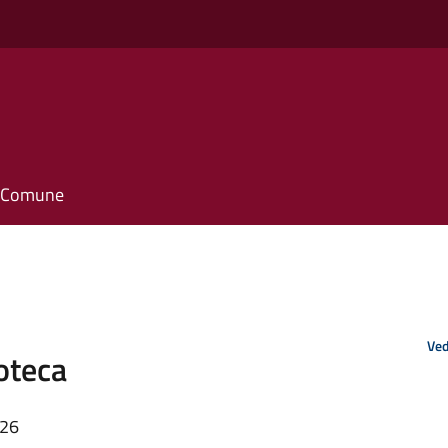
il Comune
Ved
ioteca
:26