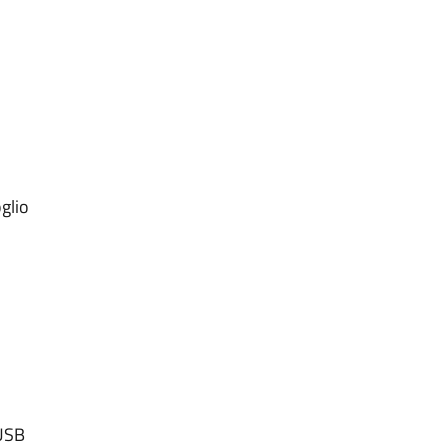
glio
 USB