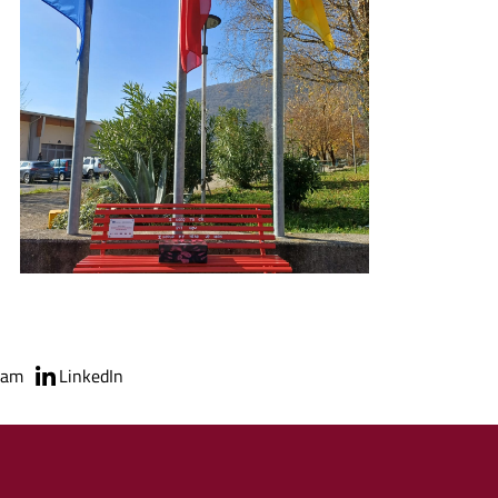
Foto05
ram
LinkedIn