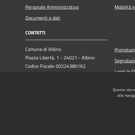
Personale Amministrativo
Mobilità e
Documenti e dati
CONTATTI
Comune di Albino
Prenotaz
Piazza Libertà, 1 - 24021 - Albino
Segnalazi
Codice Fiscale: 00224380162
Leggi le 
Partita IVA: 00224380162
Richiesta
PEC:
protocollo.albino@cert.saga.it
Questo sito 
Centralino Unico: 035 759911
alla navig
RSS
Accessibilità
Privacy
Cookie
Mappa de