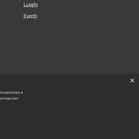
Luoghi
Eventi
×
nzionamento e
nformazioni
Municipium
Accesso redazione
di Albino • Powered by
•