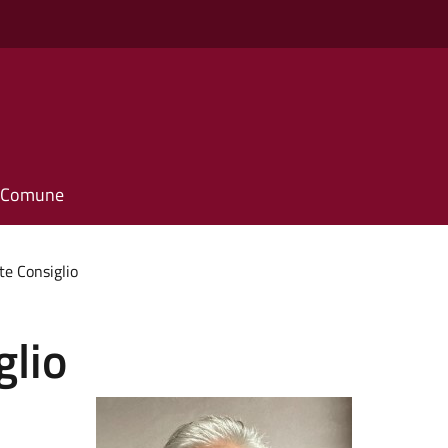
il Comune
e Consiglio
glio