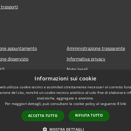
 trasporti
ione appuntamento
Amministrazione trasparente
one disservizio
Informativa privacy
FAQ
Note legali
Informazioni sui cookie
 assistenza
Dichiarazione di accessibilità
web utilizza cookie tecnici e assimilati strettamente necessari al corretto fu
azione del sito, nonché un cookie tecnico analitico al solo fine di elaborare i
statistiche, aggregate e anonime.
Per maggiori dettagli, può consultare la cookie policy al seguente
8
link
RIFIUTA TUTTO
ACCETTA TUTTO
l sito
Copyright © 2026 • Comune 
MOSTRA DETTAGLI