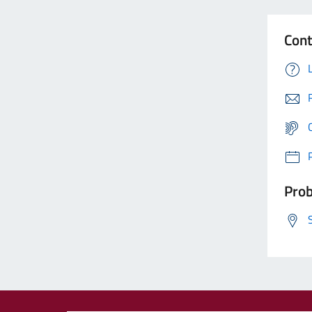
Cont
Prob