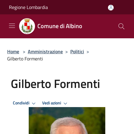
Salta al contenuto principale
Regione Lombardia
Comune di Albino
Home
>
Amministrazione
>
Politici
>
Gilberto Formenti
Gilberto Formenti
Condividi
Vedi azioni