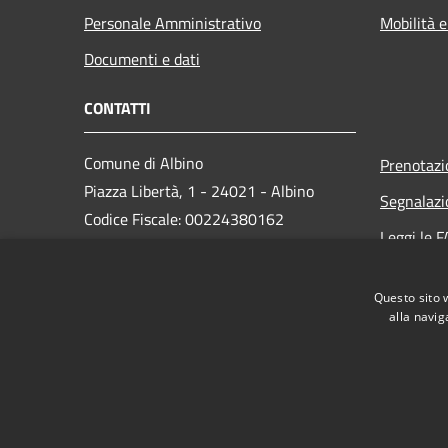
Personale Amministrativo
Mobilità e
Documenti e dati
CONTATTI
Comune di Albino
Prenotaz
Piazza Libertà, 1 - 24021 - Albino
Segnalazi
Codice Fiscale: 00224380162
Leggi le 
Partita IVA: 00224380162
Richiesta
PEC:
protocollo.albino@cert.saga.it
Questo sito 
Centralino Unico: 035 759911
alla navig
RSS
Accessibilità
Privacy
Cookie
Mappa de