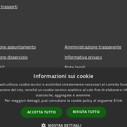
 trasporti
ione appuntamento
Amministrazione trasparente
one disservizio
Informativa privacy
FAQ
Note legali
Informazioni sui cookie
 assistenza
Dichiarazione di accessibilità
web utilizza cookie tecnici e assimilati strettamente necessari al corretto fu
azione del sito, nonché un cookie tecnico analitico al solo fine di elaborare i
statistiche, aggregate e anonime.
Per maggiori dettagli, può consultare la cookie policy al seguente
8
link
RIFIUTA TUTTO
ACCETTA TUTTO
l sito
Copyright © 2026 • Comune 
MOSTRA DETTAGLI