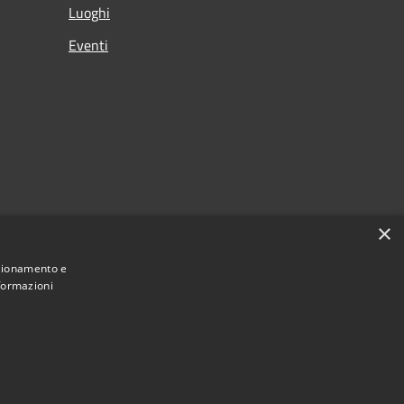
Luoghi
Eventi
×
nzionamento e
nformazioni
Municipium
Accesso redazione
di Albino • Powered by
•