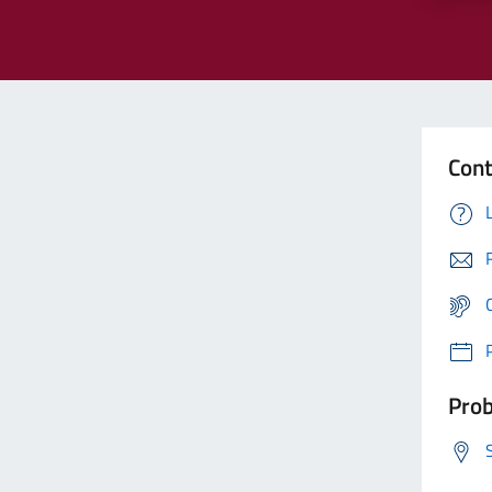
Cont
Prob