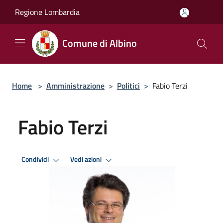
Salta al contenuto principale
Regione Lombardia
Comune di Albino
Home
>
Amministrazione
>
Politici
>
Fabio Terzi
Fabio Terzi
Condividi
Vedi azioni