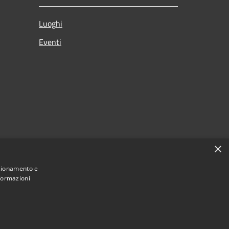
Luoghi
Eventi
×
nzionamento e
nformazioni