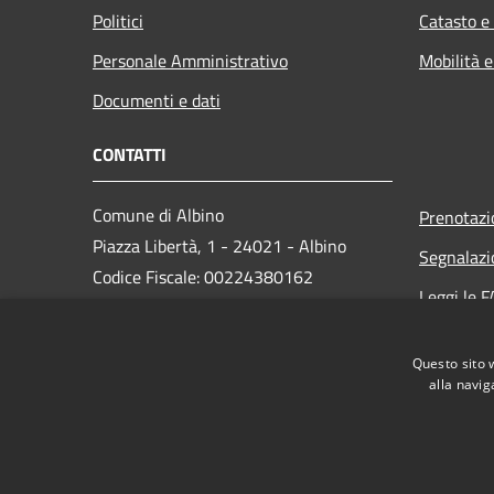
Politici
Catasto e
Personale Amministrativo
Mobilità e
Documenti e dati
CONTATTI
Comune di Albino
Prenotaz
Piazza Libertà, 1 - 24021 - Albino
Segnalazi
Codice Fiscale: 00224380162
Leggi le 
Partita IVA: 00224380162
Richiesta
PEC:
protocollo.albino@cert.saga.it
Questo sito 
Centralino Unico: 035 759911
alla navig