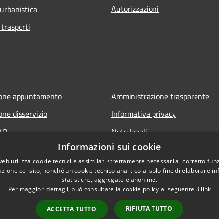
Autorizzazioni
 urbanistica
 trasporti
ione appuntamento
Amministrazione trasparente
one disservizio
Informativa privacy
FAQ
Note legali
Informazioni sui cookie
 assistenza
Dichiarazione di accessibilità
web utilizza cookie tecnici e assimilati strettamente necessari al corretto fu
azione del sito, nonché un cookie tecnico analitico al solo fine di elaborare i
statistiche, aggregate e anonime.
Per maggiori dettagli, può consultare la cookie policy al seguente
8
link
RIFIUTA TUTTO
ACCETTA TUTTO