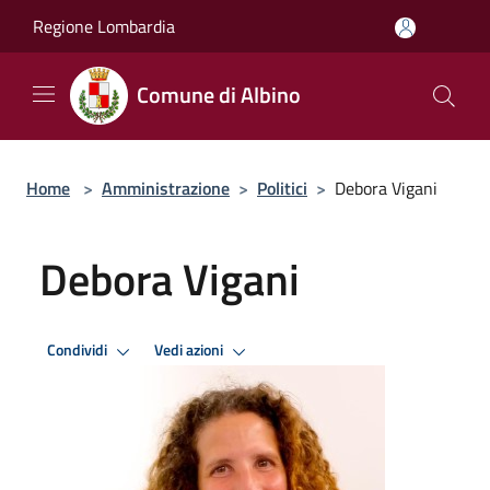
Salta al contenuto principale
Regione Lombardia
Comune di Albino
Home
>
Amministrazione
>
Politici
>
Debora Vigani
Debora Vigani
Condividi
Vedi azioni