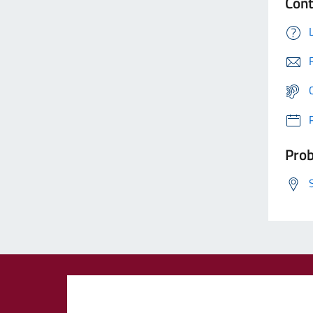
Cont
Prob