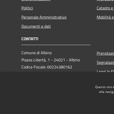
Politici
Catasto e
Personale Amministrativo
Mobilità e
Documenti e dati
CONTATTI
Comune di Albino
Prenotaz
Piazza Libertà, 1 - 24021 - Albino
Segnalazi
Codice Fiscale: 00224380162
Leggi le 
Partita IVA: 00224380162
Richiesta
PEC:
protocollo.albino@cert.saga.it
Questo sito 
Centralino Unico: 035 759911
alla navig