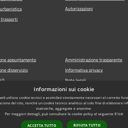
Autorizzazioni
 urbanistica
 trasporti
ione appuntamento
Amministrazione trasparente
one disservizio
Informativa privacy
FAQ
Note legali
Informazioni sui cookie
 assistenza
Dichiarazione di accessibilità
web utilizza cookie tecnici e assimilati strettamente necessari al corretto fu
azione del sito, nonché un cookie tecnico analitico al solo fine di elaborare i
statistiche, aggregate e anonime.
Per maggiori dettagli, può consultare la cookie policy al seguente
8
link
RIFIUTA TUTTO
ACCETTA TUTTO