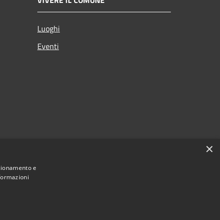
Luoghi
Eventi
×
nzionamento e
nformazioni