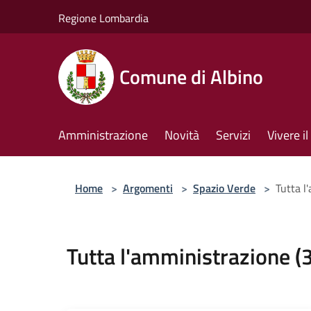
Salta al contenuto principale
Regione Lombardia
Comune di Albino
Amministrazione
Novità
Servizi
Vivere 
Home
>
Argomenti
>
Spazio Verde
>
Tutta l
Tutta l'amministrazione (3