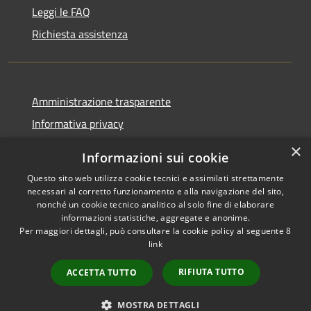
Leggi le FAQ
Richiesta assistenza
Amministrazione trasparente
Informativa privacy
Note legali
×
Informazioni sui cookie
Dichiarazione di accessibilità
Questo sito web utilizza cookie tecnici e assimilati strettamente
necessari al corretto funzionamento e alla navigazione del sito,
nonché un cookie tecnico analitico al solo fine di elaborare
informazioni statistiche, aggregate e anonime.
Per maggiori dettagli, può consultare la cookie policy al seguente
8
RSS
Copyright © 2026 • Comune di
link
Accessibilità
Albino • Powered by
Privacy
Municipium
Accesso
•
RIFIUTA TUTTO
ACCETTA TUTTO
Cookie
redazione
Mappa del sito
MOSTRA DETTAGLI