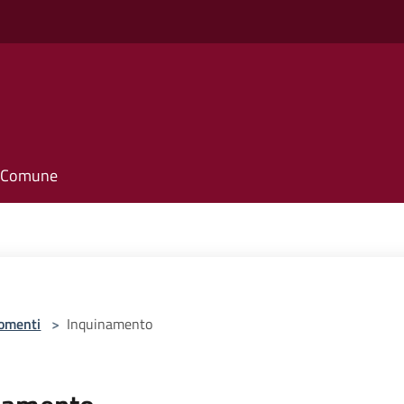
il Comune
omenti
>
Inquinamento