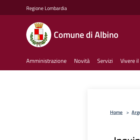
Salta al contenuto principale
Regione Lombardia
Comune di Albino
Amministrazione
Novità
Servizi
Vivere 
Home
>
Arg