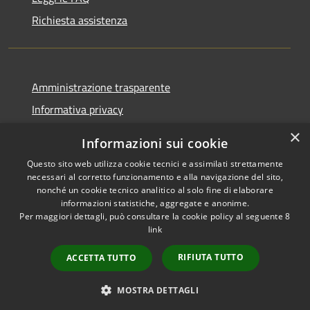
Richiesta assistenza
Amministrazione trasparente
Informativa privacy
Note legali
×
Informazioni sui cookie
Dichiarazione di accessibilità
Questo sito web utilizza cookie tecnici e assimilati strettamente
necessari al corretto funzionamento e alla navigazione del sito,
nonché un cookie tecnico analitico al solo fine di elaborare
informazioni statistiche, aggregate e anonime.
Per maggiori dettagli, può consultare la cookie policy al seguente
8
RSS
Copyright © 2026 • Comune di
link
Accessibilità
Albino • Powered by
Privacy
Municipium
Accesso
•
RIFIUTA TUTTO
ACCETTA TUTTO
Cookie
redazione
Mappa del sito
MOSTRA DETTAGLI