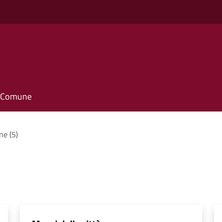
il Comune
ne (5)