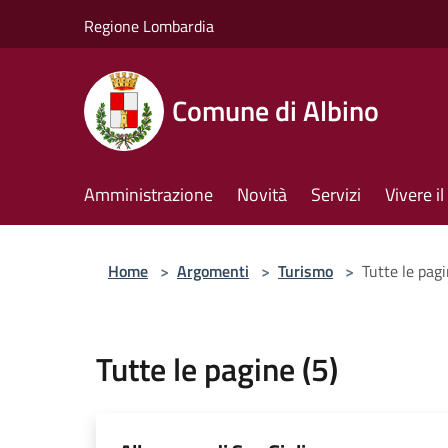
Salta al contenuto principale
Regione Lombardia
Comune di Albino
Amministrazione
Novità
Servizi
Vivere 
Home
>
Argomenti
>
Turismo
>
Tutte le pagi
Tutte le pagine (5)