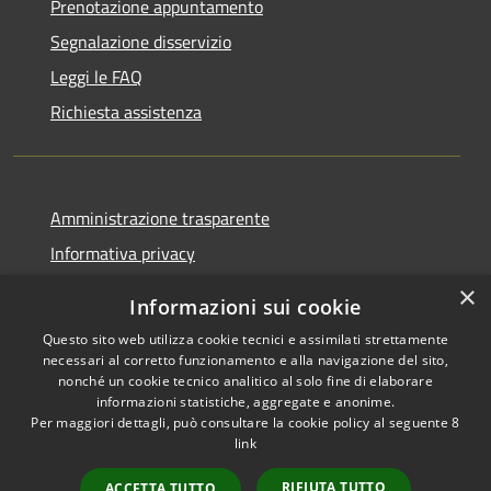
Prenotazione appuntamento
Segnalazione disservizio
Leggi le FAQ
Richiesta assistenza
Amministrazione trasparente
Informativa privacy
Note legali
×
Informazioni sui cookie
Dichiarazione di accessibilità
Questo sito web utilizza cookie tecnici e assimilati strettamente
necessari al corretto funzionamento e alla navigazione del sito,
nonché un cookie tecnico analitico al solo fine di elaborare
informazioni statistiche, aggregate e anonime.
Per maggiori dettagli, può consultare la cookie policy al seguente
8
RSS
Copyright © 2026 • Comune di
link
Accessibilità
Albino • Powered by
Privacy
Municipium
Accesso
•
RIFIUTA TUTTO
ACCETTA TUTTO