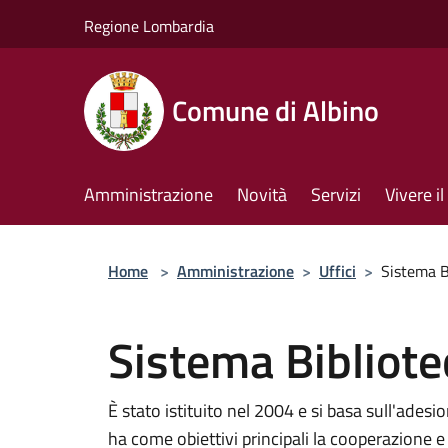
Salta al contenuto principale
Regione Lombardia
Comune di Albino
Amministrazione
Novità
Servizi
Vivere 
Home
>
Amministrazione
>
Uffici
>
Sistema B
Sistema Bibliote
È stato istituito nel 2004 e si basa sull'ade
ha come obiettivi principali la cooperazione e 