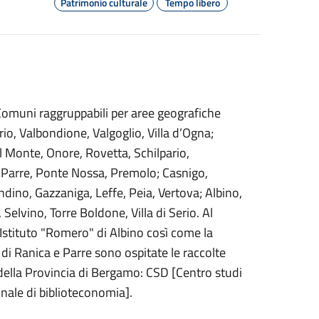
Patrimonio culturale
Tempo libero
Comuni raggruppabili per aree geografiche
o, Valbondione, Valgoglio, Villa d’Ogna;
l Monte, Onore, Rovetta, Schilpario,
 Parre, Ponte Nossa, Premolo; Casnigo,
dino, Gazzaniga, Leffe, Peia, Vertova; Albino,
lvino, Torre Boldone, Villa di Serio. Al
'Istituto "Romero" di Albino così come la
he di Ranica e Parre sono ospitate le raccolte
 della Provincia di Bergamo: CSD [Centro studi
nale di biblioteconomia].