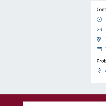
Cont
Prob