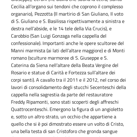
Cecilia all’organo sui tendoni che coprono il complesso
organario), Pezzotta (Il martirio di San Giuliano, Il voto
di S. Giuliano e S. Basilissa rispettivamente a sinistra e
destra nell’abside, e le 14 tele della Via Crucis), e
Carobbio (San Luigi Gonzaga nella cappella del
confessionale). Importanti anche le opere scultoree del
Manni marmista (ai lati dell’altare maggiore) e di Monti
romano (sculture marmoree di S. Giuseppe e S.
Caterina da Siena nell’altare della Beata Vergine del
Rosario e statue di Carità e Fortezza sull’altare dei
corpi santi). A cavallo tra il 2011 e il 2012, nel corso dei
lavori di consolidamento degli stucchi Secenteschi della
cappella nella sagrestia da parte del restauratore
Freddy Ripamonti, sono stati scoperti degli affreschi
Quattrocenteschi. Emergono la figura di un angioletto
e, sotto un altro strato, un occhio che appartiene a
quello che si è poi dimostrato essere un volto di Cristo,
una bella testa di san Cristoforo che gronda sangue