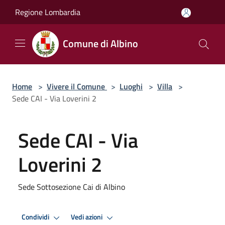
Salta al contenuto principale
Regione Lombardia
Comune di Albino
Home
>
Vivere il Comune
>
Luoghi
>
Villa
>
Sede CAI - Via Loverini 2
Sede CAI - Via
Loverini 2
Sede Sottosezione Cai di Albino
Condividi
Vedi azioni