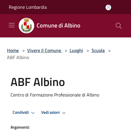
Salta al contenuto principale
Regione Lombardia
Comune di Albino
Home
>
Vivere il Comune
>
Luoghi
>
Scuola
>
ABF Albino
ABF Albino
Centro di Formazione Professionale di Albino
Condividi
Vedi azioni
Argomenti: