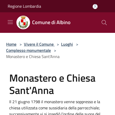
Salta al contenuto principale
Regione Lombardia
Comune di Albino
Home
>
Vivere il Comune
>
Luoghi
>
Complesso monumentale
>
Monastero e Chiesa Sant'Anna
Monastero e Chiesa
Sant'Anna
Il 21 giugno 1798 il monastero venne soppresso e la
chiesa utilizzata come sussidiaria della parrocchiale;
successivamente vi si insediò l’ordine delle suore del