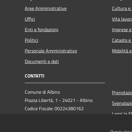
Aree Amministrative
Cultura e
Uffici
Vita lavor
Enti e fondazioni
Imprese 
Politici
Catasto e
Personale Amministrativo
Mobilità e
Documenti e dati
CONTATTI
Comune di Albino
Prenotaz
Piazza Libertà, 1 - 24021 - Albino
Segnalazi
Codice Fiscale: 00224380162
Leggi le 
Partita IVA: 00224380162
Richiesta
PEC:
protocollo.albino@cert.saga.it
Questo sito 