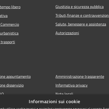
Giustizia e sicurezza pubblica
 tempo libero
Tributi,finanze e contravvenzion
ativa
Salute, benessere e assistenza
e Commercio
Autorizzazioni
 urbanistica
 trasporti
ione appuntamento
Amministrazione trasparente
one disservizio
Informativa privacy
FAQ
Note legali
Informazioni sui cookie
 assistenza
Dichiarazione di accessibilità
web utilizza cookie tecnici e assimilati strettamente necessari al corretto fu