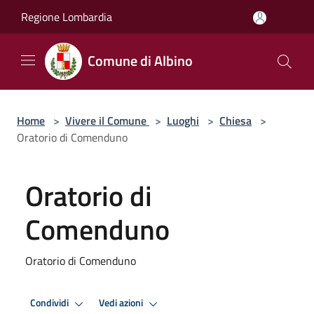
Salta al contenuto principale
Regione Lombardia
Comune di Albino
Home
>
Vivere il Comune
>
Luoghi
>
Chiesa
>
Oratorio di Comenduno
Oratorio di
Comenduno
Oratorio di Comenduno
Condividi
Vedi azioni