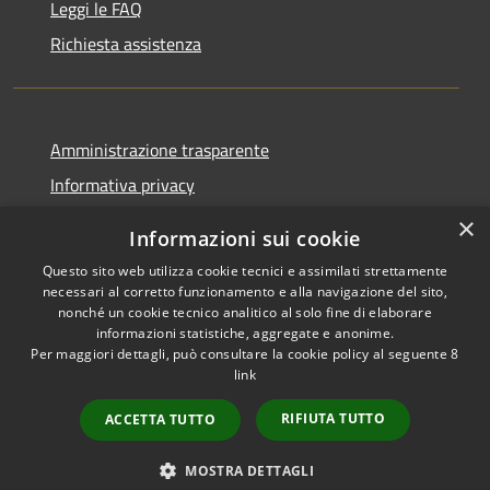
Leggi le FAQ
Richiesta assistenza
Amministrazione trasparente
Informativa privacy
Note legali
×
Informazioni sui cookie
Dichiarazione di accessibilità
Questo sito web utilizza cookie tecnici e assimilati strettamente
necessari al corretto funzionamento e alla navigazione del sito,
nonché un cookie tecnico analitico al solo fine di elaborare
informazioni statistiche, aggregate e anonime.
Per maggiori dettagli, può consultare la cookie policy al seguente
8
RSS
Copyright © 2026 • Comune di
link
Accessibilità
Albino • Powered by
Privacy
Municipium
Accesso
•
RIFIUTA TUTTO
ACCETTA TUTTO
Cookie
redazione
Mappa del sito
MOSTRA DETTAGLI