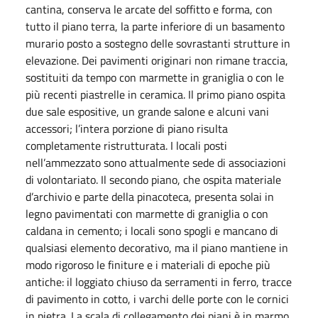
cantina, conserva le arcate del soffitto e forma, con
tutto il piano terra, la parte inferiore di un basamento
murario posto a sostegno delle sovrastanti strutture in
elevazione. Dei pavimenti originari non rimane traccia,
sostituiti da tempo con marmette in graniglia o con le
più recenti piastrelle in ceramica. Il primo piano ospita
due sale espositive, un grande salone e alcuni vani
accessori; l’intera porzione di piano risulta
completamente ristrutturata. I locali posti
nell’ammezzato sono attualmente sede di associazioni
di volontariato. Il secondo piano, che ospita materiale
d’archivio e parte della pinacoteca, presenta solai in
legno pavimentati con marmette di graniglia o con
caldana in cemento; i locali sono spogli e mancano di
qualsiasi elemento decorativo, ma il piano mantiene in
modo rigoroso le finiture e i materiali di epoche più
antiche: il loggiato chiuso da serramenti in ferro, tracce
di pavimento in cotto, i varchi delle porte con le cornici
in pietra. La scala di collegamento dei piani è in marmo