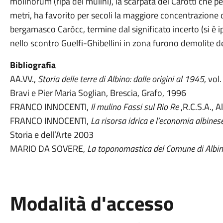
molinorum (ripa dei mulini), la scarpata dei Carotti che per 
metri, ha favorito per secoli la maggiore concentrazione d
bergamasco Caròcc, termine dal significato incerto (si è ip
nello scontro Guelfi-Ghibellini in zona furono demolite del
Bibliografia
AA.VV.,
Storia delle terre di Albino: dalle origini al 1945
, vol
Bravi e Pier Maria Soglian, Brescia, Grafo, 1996
FRANCO INNOCENTI,
Il mulino Fassi sul Rio Re
,R.C.S.A., 
FRANCO INNOCENTI,
La risorsa idrica e l’economia albines
Storia e dell’Arte 2003
MARIO DA SOVERE,
La toponomastica del Comune di Albi
Modalità d'accesso