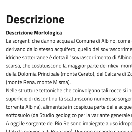
Descrizione
Descrizione Morfologica
Le sorgenti che danno acqua al Comune di Albino, come qu
derivano dallo stesso acquifero, quello del sovrascorrimen
idriche sotterranee è detta il “sovrascorrimento di Albin
scarsa, che costituiscono la maggior parte dei rilievi m
della Dolomia Principale (monte Cereto), del Calcare di Z
(monte Rena, monte Misma).
Nelle strutture tettoniche che coinvolgono tali rocce si in
superficie di discontinuità scaturiscono numerose sorge
torrente Albina), alimentate in cospicua parte delle acqu
sottosuolo (da Studio geologico per la variante generale 
A oggi le sorgente del Rio Re sono impiegate a uso idropot
(dati da provincia di Bergamo). Pur non essendo sorgenti