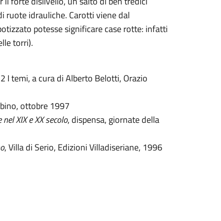
il forte dislivello, un salto di ben tredici
i ruote idrauliche. Carotti viene dal
otizzato potesse significare case rotte: infatti
le torri).
. 2 I temi, a cura di Alberto Belotti, Orazio
Albino, ottobre 1997
e nel XIX e XX secolo
, dispensa, giornate della
no
, Villa di Serio, Edizioni Villadiseriane, 1996