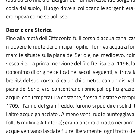
copia dal suolo, il luogo dove si collocano le sorgenti era
erompeva come se bollisse.
Descrizione Storica
Fino alla metà dell’Ottocento fu il corso d’acqua canalizza
muovere le ruote dei principali opifici, forniva acqua a font
marcite situate sulla piana del Serio e, nel medioevo, colm
vescovile. La prima menzione del Rio Re risale al 1196, lo 
(toponimo di origine celtica) nei secoli seguenti, si trov
brevità del suo corso, circa un chilometro, con un dislivel
piana del Serio, vi si concentrano i principali opifici grazi
acque, con temperatura costante, fresca d’estate e tempera
1709, “l’anno del gran freddo, furono si può dire i soli di
l’altre acque ghiacciate”. Almeno venti ruote punteggiav
folli, 6 mulini e 4 tintorie); erano ancora diciotto nei pr
acque venivano lasciate fluire liberamente, ogni tratto 