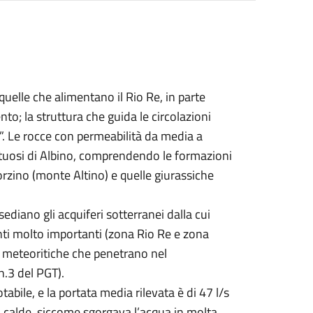
elle che alimentano il Rio Re, in parte
to; la struttura che guida le circolazioni
o”. Le rocce con permeabilità da media a
ontuosi di Albino, comprendendo le formazioni
orzino (monte Altino) e quelle giurassiche
sediano gli acquiferi sotterranei dalla cui
nti molto importanti (zona Rio Re e zona
e meteoritiche che penetrano nel
n.3 del PGT).
abile, e la portata media rilevata è di 47 l/s
 calde, siccome sgorgava l’acqua in molta