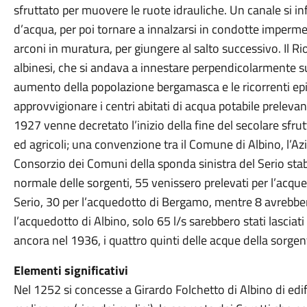
sfruttato per muovere le ruote idrauliche. Un canale si 
d’acqua, per poi tornare a innalzarsi in condotte impermea
arconi in muratura, per giungere al salto successivo. Il R
albinesi, che si andava a innestare perpendicolarmente sul
aumento della popolazione bergamasca e le ricorrenti epi
approvvigionare i centri abitati di acqua potabile preleva
1927 venne decretato l’inizio della fine del secolare sfrut
ed agricoli; una convenzione tra il Comune di Albino, l’
Consorzio dei Comuni della sponda sinistra del Serio stabi
normale delle sorgenti, 55 venissero prelevati per l’acqu
Serio, 30 per l’acquedotto di Bergamo, mentre 8 avrebber
l’acquedotto di Albino, solo 65 l/s sarebbero stati lasciati
ancora nel 1936, i quattro quinti delle acque della sorgen
Elementi significativi
Nel 1252 si concesse a Girardo Folchetto di Albino di edifi