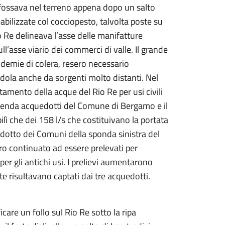
infossava nel terreno appena dopo un salto
bilizzate col cocciopesto, talvolta poste su
io Re delineava l’asse delle manifatture
l’asse viario dei commerci di valle. Il grande
demie di colera, resero necessario
ndola anche da sorgenti molto distanti. Nel
tamento della acque del Rio Re per usi civili
Azienda acquedotti del Comune di Bergamo e il
lì che dei 158 l/s che costituivano la portata
edotto dei Comuni della sponda sinistra del
o continuato ad essere prelevati per
 per gli antichi usi. I prelievi aumentarono
te risultavano captati dai tre acquedotti.
care un follo sul Rio Re sotto la ripa