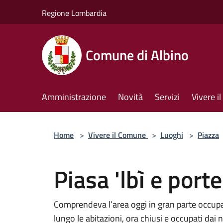
Salta al contenuto principale
Regione Lombardia
Comune di Albino
Amministrazione
Novità
Servizi
Vivere 
Home
>
Vivere il Comune
>
Luoghi
>
Piazza
Piasa 'lbì e port
Comprendeva l’area oggi in gran parte occupat
lungo le abitazioni, ora chiusi e occupati dai 