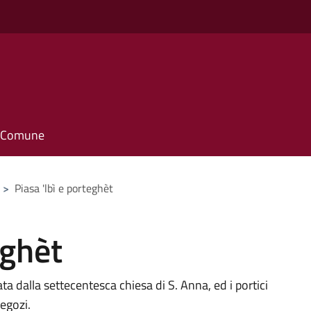
il Comune
>
Piasa 'lbì e porteghèt
eghèt
a dalla settecentesca chiesa di S. Anna, ed i portici
negozi.