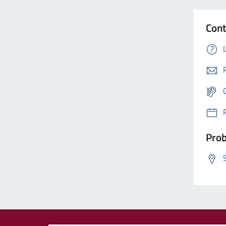
Cont
Prob