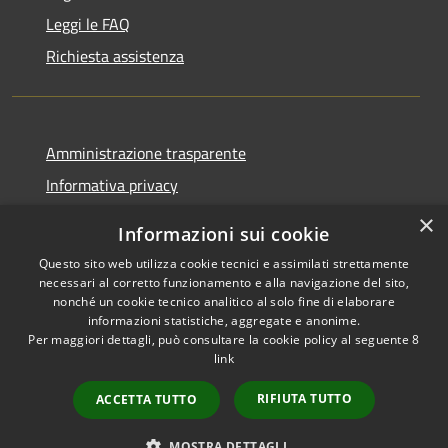
Leggi le FAQ
Richiesta assistenza
Amministrazione trasparente
Informativa privacy
Note legali
×
Informazioni sui cookie
Dichiarazione di accessibilità
Questo sito web utilizza cookie tecnici e assimilati strettamente
necessari al corretto funzionamento e alla navigazione del sito,
nonché un cookie tecnico analitico al solo fine di elaborare
informazioni statistiche, aggregate e anonime.
Per maggiori dettagli, può consultare la cookie policy al seguente
8
RSS
Copyright © 2026 • Comune di
link
Accessibilità
Albino • Powered by
Privacy
Municipium
Accesso
•
RIFIUTA TUTTO
ACCETTA TUTTO
Cookie
redazione
Mappa del sito
MOSTRA DETTAGLI