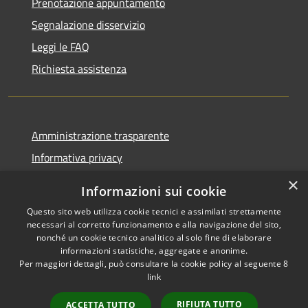
Prenotazione appuntamento
Segnalazione disservizio
Leggi le FAQ
Richiesta assistenza
Amministrazione trasparente
Informativa privacy
Note legali
×
Informazioni sui cookie
Dichiarazione di accessibilità
Questo sito web utilizza cookie tecnici e assimilati strettamente
necessari al corretto funzionamento e alla navigazione del sito,
nonché un cookie tecnico analitico al solo fine di elaborare
informazioni statistiche, aggregate e anonime.
Per maggiori dettagli, può consultare la cookie policy al seguente
8
RSS
Copyright © 2026 • Comune di
link
Accessibilità
Albino • Powered by
Privacy
Municipium
Accesso
•
RIFIUTA TUTTO
ACCETTA TUTTO